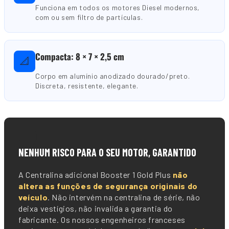
Funciona em todos os motores Diesel modernos,
com ou sem filtro de partículas.
Compacta: 8 × 7 × 2,5 cm
📐
Corpo em alumínio anodizado dourado/preto.
Discreta, resistente, elegante.
🛡️
NENHUM RISCO PARA O SEU MOTOR, GARANTIDO
A Centralina adicional Booster 1 Gold Plus
não
altera as funções de segurança originais do
veículo
. Não intervém na centralina de série, não
deixa vestígios, não invalida a garantia do
fabricante. Os nossos engenheiros franceses