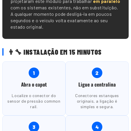
projetaram este módulo para trabalhar
em paralelo
com os sistemas existentes, não em substituição.
A qualquer momento pode desligá-la em poucos
segundos e o veículo volta exatamente ao seu
estado original.
👨🔧 INSTALAÇÃO EM 15 MINUTOS
1
2
Abra o capot
Ligue a centralina
Localize o conector do
Conectores estanques
sensor de pressão common
originais, a ligação é
rail.
simples e segura.
3
4