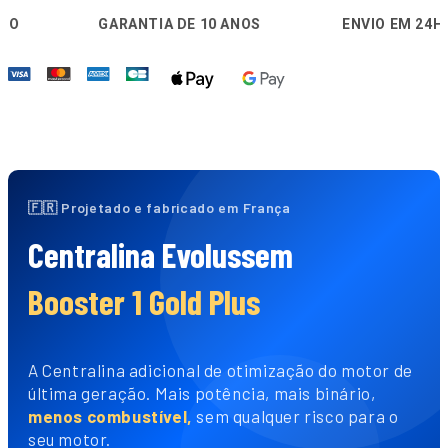
🛡️
🚚
🔒
GARANTIA DE 10 ANOS
ENVIO EM 24H
🇫🇷 Projetado e fabricado em França
Centralina Evolussem
Booster 1 Gold Plus
A Centralina adicional de otimização do motor de
última geração. Mais potência, mais binário,
menos combustível,
sem qualquer risco para o
seu motor.