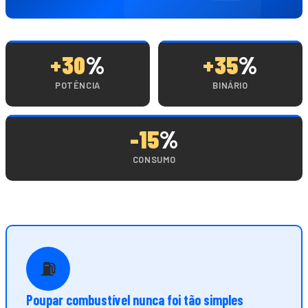
+30
%
+35
%
POTÊNCIA
BINÁRIO
-15
%
CONSUMO
⛽
Poupar combustível nunca foi tão simples