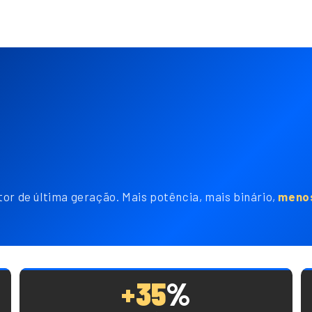
tor de última geração. Mais potência, mais binário,
menos
+35
%