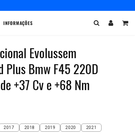
INFORMAÇÕES
icional Evolussem
ld Plus Bmw F45 220D
 de +37 Cv e +68 Nm
2017
2018
2019
2020
2021
2017
2018
2019
2020
2021