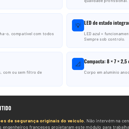
qualidade profissional.
LED de estado integra
💡
nha-o, compatível com todos
LED azul = funcionamen
Sempre sob controlo.
Compacta: 8 × 7 × 2,5
📐
 com ou sem filtro de
Corpo em alumínio anod
NTIDO
ões de segurança originais do veículo
. Não intervém na cent
sos engenheiros franceses projetaram este módulo para trabalh