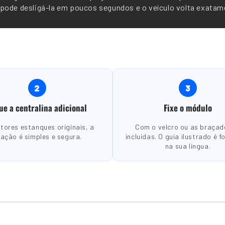
ode desligá-la em poucos segundos e o veículo volta exatame
2
3
ue a centralina adicional
Fixe o módulo
tores estanques originais, a
Com o velcro ou as braçad
gação é simples e segura.
incluídas. O guia ilustrado é f
na sua língua.