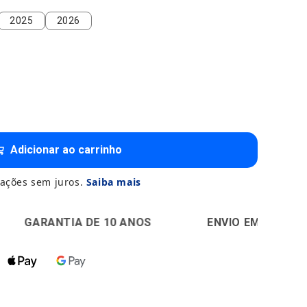
2025
2026
2025
2026
Adicionar ao carrinho
ações sem juros.
Saiba mais
 DE 10 ANOS
🚚
ENVIO EM 24H
🔒
PAGAMEN