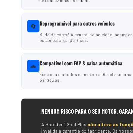
se conduz mais na cidade.
Reprogramável para outros veículos
🔄
Muda de carro? A centralina adicional acompa
os conectores idênticos.
Compatível com FAP & caixa automática
🚗
Funciona em todos os motores Diesel modernos,
partículas.
🛡️
NENHUM RISCO PARA O SEU MOTOR, GARA
A Booster 1 Gold Plus
não altera as funç
invalida a garantia do fabricante. Os nos