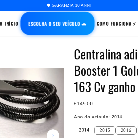
🚀 ORDINE SPEDITO ENTRO 48 ORE
ESCOLHA O SEU VEÍCULO 🚗
INÍCIO
COMO FUNCIONA ⚡
Centralina ad
Booster 1 Go
163 Cv ganho
€149,00
Ano do veículo:
2014
2014
2015
2016
2014
2015
2016