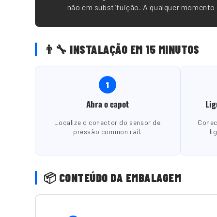
não em substituição. A qualquer momento p
👨🔧 INSTALAÇÃO EM 15 MINUTOS
1
Abra o capot
Lig
Localize o conector do sensor de
Conec
pressão common rail.
li
📦 CONTEÚDO DA EMBALAGEM