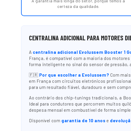
A garantia mais longa do setor, porque temos a
certeza da qualidade.
CENTRALINA ADICIONAL PARA MOTORES DI
A
centralina adicional Evolussem Booster 1 G
França, é compatível com a maioria dos motores
forma inteligente no sinal do sensor de pressão
🇫🇷
Por que escolher a Evolussem?
Com mais d
em França com circuitos eletrónicos profissionai
para um resultado fiável, duradouro e sem compr
Ao contrário dos chip-tunings tradicionais, a B
Ideal para condutores que percorrem muitos quil
despesa mensal em combustível de forma simple
Disponível com
garantia de 10 anos
e
devolução