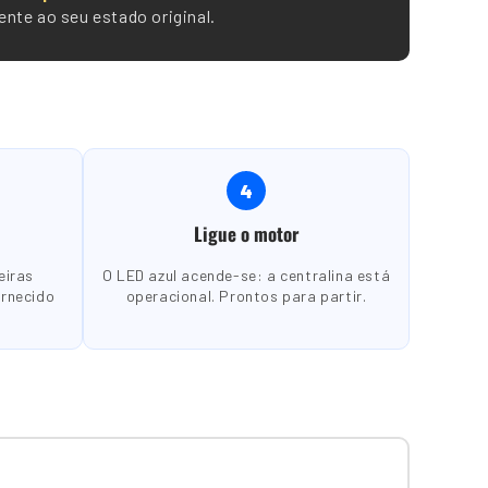
nte ao seu estado original.
4
Ligue o motor
eiras
O LED azul acende-se: a centralina está
ornecido
operacional. Prontos para partir.