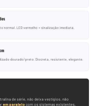
dos
to normal. LED vermelho = sinalização imediata.
 cm
izado dourado/preto. Discreta, resistente, elegante.
ralina de série, não deixa vestígios, não
ar
em paralelo
com os sistemas existentes,