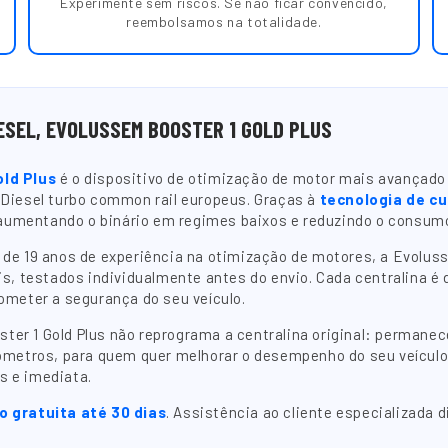
Experimente sem riscos. Se não ficar convencido,
reembolsamos na totalidade.
ESEL, EVOLUSSEM BOOSTER 1 GOLD PLUS
old Plus
é o dispositivo de otimização de motor mais avançado 
 Diesel turbo common rail europeus. Graças à
tecnologia de c
, aumentando o binário em regimes baixos e reduzindo o consum
e 19 anos de experiência na otimização de motores, a Evoluss
s, testados individualmente antes do envio. Cada centralina é
ometer a segurança do seu veículo.
ooster 1 Gold Plus não reprograma a centralina original: perma
ómetros, para quem quer melhorar o desempenho do seu veículo 
s e imediata.
 gratuita até 30 dias
. Assistência ao cliente especializada d