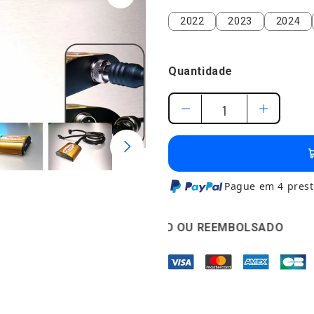
2022
2023
2024
2022
2023
2024
Quantidade
Pague em 4 prest
DIAS SATISFEITO OU REEMBOLSADO
🛡️
GARANTIA