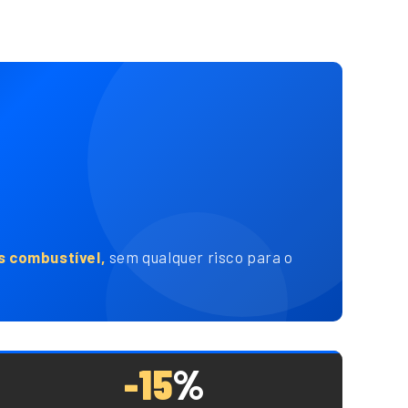
 combustível,
sem qualquer risco para o
-15
%