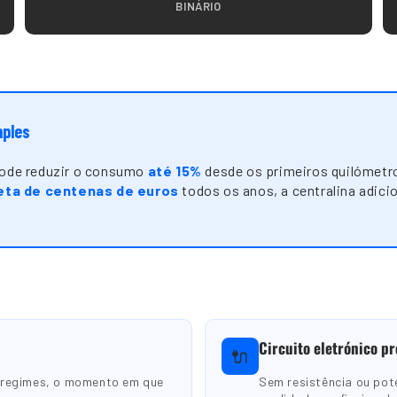
BINÁRIO
mples
 pode reduzir o consumo
até 15%
desde os primeiros quilómetr
ta de centenas de euros
todos os anos, a centralina adici
Circuito eletrónico pr
🔌
 regimes, o momento em que
Sem resistência ou po