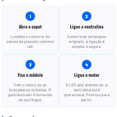
1
2
Abra o capot
Ligue a centralina
Localize o conector do
Conectores estanques
sensor de pressão common
originais, a ligação é
rail.
simples e segura.
3
4
Fixe o módulo
Ligue o motor
Com o velcro ou as
O LED azul acende-se: a
braçadeiras incluídas. O
centralina está
guia ilustrado é fornecido
operacional. Prontos para
na sua língua.
partir.