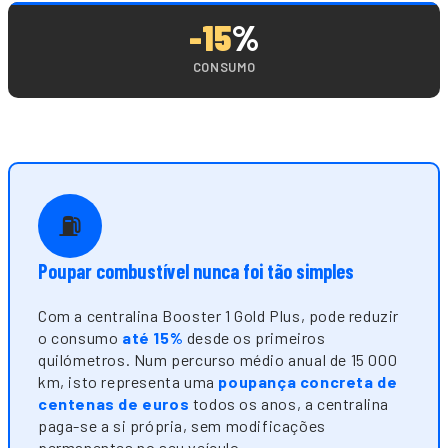
-15
%
CONSUMO
⛽
Poupar combustível nunca foi tão simples
Com a centralina Booster 1 Gold Plus, pode reduzir
o consumo
até 15%
desde os primeiros
quilómetros. Num percurso médio anual de 15 000
km, isto representa uma
poupança concreta de
centenas de euros
todos os anos, a centralina
paga-se a si própria, sem modificações
permanentes no seu veículo.