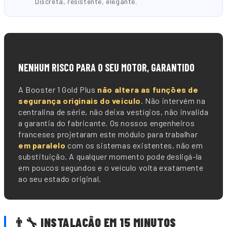
Discreta, resistente, elegante.
🛡️
NENHUM RISCO PARA O SEU MOTOR, GARANTIDO
A Booster 1 Gold Plus
não altera as funções de
segurança originais do veículo
. Não intervém na
centralina de série, não deixa vestígios, não invalida
a garantia do fabricante. Os nossos engenheiros
franceses projetaram este módulo para trabalhar
em paralelo
com os sistemas existentes, não em
substituição. A qualquer momento pode desligá-la
em poucos segundos e o veículo volta exatamente
ao seu estado original.
👨🔧 INSTALAÇÃO EM 15 MINUTOS