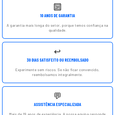
🔟
10 ANOS DE GARANTIA
A garantia mais longa do setor, porque temos confiança na
qualidade.
↩️
30 DIAS SATISFEITO OU REEMBOLSADO
Experimente sem riscos. Se não ficar convencido,
reembolsamos integralmente.
💬
ASSISTÊNCIA ESPECIALIZADA
Mais de 19 anos de experiência. A nossa equipa responde