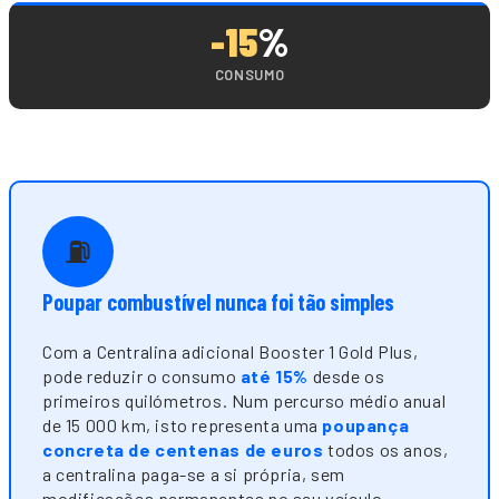
-15
%
CONSUMO
⛽
Poupar combustível nunca foi tão simples
Com a Centralina adicional Booster 1 Gold Plus,
pode reduzir o consumo
até 15%
desde os
primeiros quilómetros. Num percurso médio anual
de 15 000 km, isto representa uma
poupança
concreta de centenas de euros
todos os anos,
a centralina paga-se a si própria, sem
modificações permanentes no seu veículo.