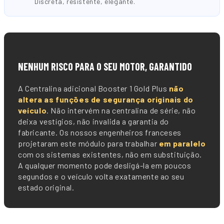
Discreta, resistente, elegante.
🛡️
NENHUM RISCO PARA O SEU MOTOR, GARANTIDO
A Centralina adicional Booster 1 Gold Plus
não
altera as funções de segurança originais do
veículo
. Não intervém na centralina de série, não
deixa vestígios, não invalida a garantia do
fabricante. Os nossos engenheiros franceses
projetaram este módulo para trabalhar
em paralelo
com os sistemas existentes, não em substituição.
A qualquer momento pode desligá-la em poucos
segundos e o veículo volta exatamente ao seu
estado original.