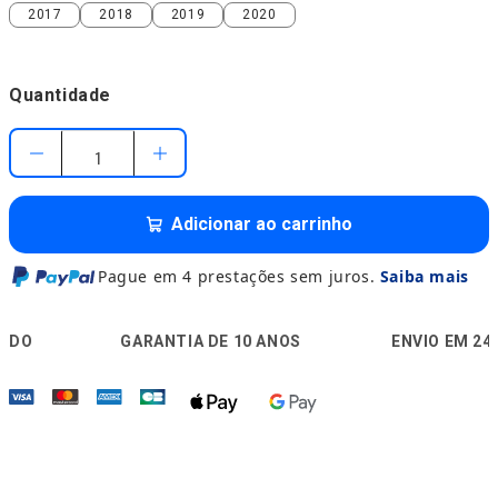
2017
2018
2019
2020
2017
2018
2019
2020
Quantidade
Adicionar ao carrinho
Pague em 4 prestações sem juros.
Saiba mais
🛡️
🚚

GARANTIA DE 10 ANOS
ENVIO EM 24H