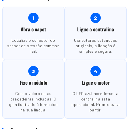
1
2
Abra o capot
Ligue a centralina
Localize o conector do
Conectores estanques
sensor de pressão common
originais, a ligação é
rail.
simples e segura.
3
4
Fixe o módulo
Ligue o motor
Com o velcro ou as
O LED azul acende-se: a
braçadeiras incluídas. O
centralina está
guia ilustrado é fornecido
operacional. Pronto para
na sua língua.
partir.