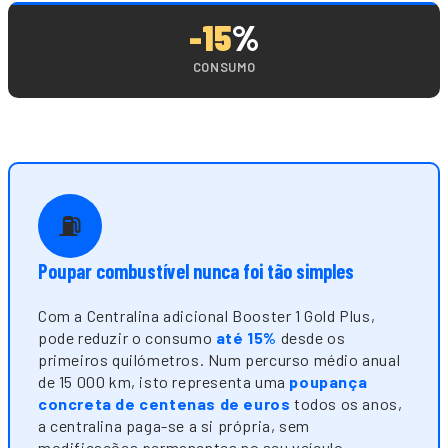
-15
%
CONSUMO
⛽
Poupar combustível nunca foi tão simples
Com a Centralina adicional Booster 1 Gold Plus,
pode reduzir o consumo
até 15%
desde os
primeiros quilómetros. Num percurso médio anual
de 15 000 km, isto representa uma
poupança
concreta de centenas de euros
todos os anos,
a centralina paga-se a si própria, sem
modificações permanentes no seu veículo.