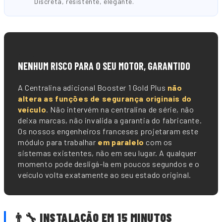
Discreta, resistente, elegante.
🛡️
NENHUM RISCO PARA O SEU MOTOR, GARANTIDO
A Centralina adicional Booster 1 Gold Plus
não
altera as funções de segurança originais do
veículo
. Não intervém na centralina de série, não
deixa marcas, não invalida a garantia do fabricante.
Os nossos engenheiros franceses projetaram este
módulo para trabalhar
em paralelo
com os
sistemas existentes, não em seu lugar. A qualquer
momento pode desligá-la em poucos segundos e o
veículo volta exatamente ao seu estado original.
👨🔧 INSTALAÇÃO EM 15 MINUTOS