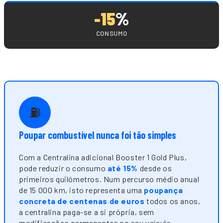
-15
%
CONSUMO
⛽
Poupar combustível nunca foi tão simples
Com a Centralina adicional Booster 1 Gold Plus,
pode reduzir o consumo
até 15%
desde os
primeiros quilómetros. Num percurso médio anual
de 15 000 km, isto representa uma
poupança
concreta de centenas de euros
todos os anos,
a centralina paga-se a si própria, sem
modificações permanentes no seu veículo.