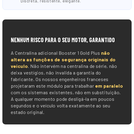
Discreta, resistente, elegante.
🛡️
NENHUM RISCO PARA O SEU MOTOR, GARANTIDO
A Centralina adicional Booster 1 Gold Plus
não
altera as funções de segurança originais do
veículo
. Não intervém na centralina de série, não
deixa vestígios, não invalida a garantia do
fabricante. Os nossos engenheiros franceses
projetaram este módulo para trabalhar
em paralelo
com os sistemas existentes, não em substituição.
A qualquer momento pode desligá-la em poucos
segundos e o veículo volta exatamente ao seu
estado original.