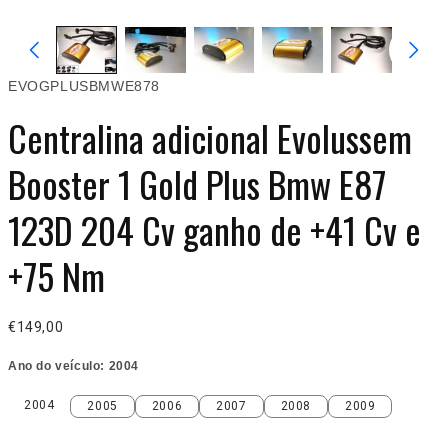
EVOGPLUSBMWE878
Centralina adicional Evolussem
Booster 1 Gold Plus Bmw E87
123D 204 Cv ganho de +41 Cv e
+75 Nm
€149,00
Ano do veículo:
2004
2004
2005
2006
2007
2008
2009
2004
2005
2006
2007
2008
2009