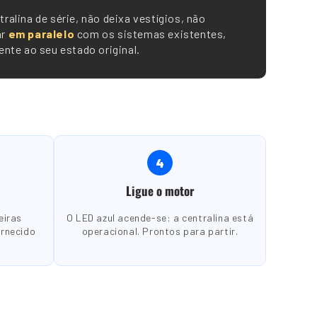
ralina de série, não deixa vestígios, não
ar
em paralelo
com os sistemas existentes,
nte ao seu estado original.
4
Ligue o motor
eiras
O LED azul acende-se: a centralina está
ornecido
operacional. Prontos para partir.