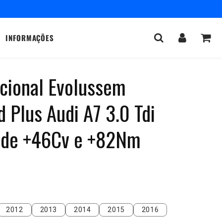
INFORMAÇÕES
icional Evolussem
d Plus Audi A7 3.0 Tdi
 de +46Cv e +82Nm
2012
2013
2014
2015
2016
2012
2013
2014
2015
2016