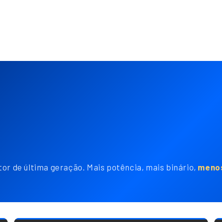
tor de última geração. Mais potência, mais binário,
menos