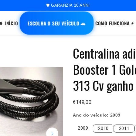
🛡️ GARANZIA 10 ANNI
ESCOLHA O SEU VEÍCULO 🚗
INÍCIO
COMO FUNCIONA ⚡
Centralina ad
Booster 1 Gol
313 Cv ganho
€149,00
Ano do veículo:
2009
2009
2010
2011
2009
2010
2011