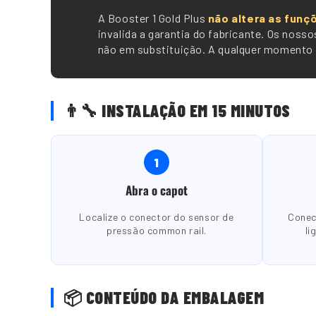
A Booster 1 Gold Plus
não altera as funç
invalida a garantia do fabricante. Os nos
não em substituição. A qualquer momento p
👨🔧 INSTALAÇÃO EM 15 MINUTOS
1
Abra o capot
Localize o conector do sensor de
Conec
pressão common rail.
li
📦 CONTEÚDO DA EMBALAGEM