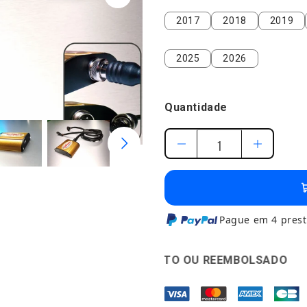
2017
2018
2019
2017
2018
2019
2025
2026
2025
2026
Quantidade
Pague em 4 prest
 DIAS SATISFEITO OU REEMBOLSADO
🛡️
GARANTI