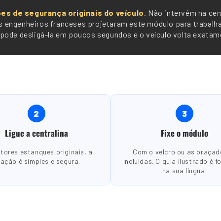
ões de segurança originais do veículo
. Não intervém na cent
sos engenheiros franceses projetaram este módulo para trabalh
ode desligá-la em poucos segundos e o veículo volta exatame
2
3
Ligue a centralina
Fixe o módulo
tores estanques originais, a
Com o velcro ou as braçad
gação é simples e segura.
incluídas. O guia ilustrado é f
na sua língua.