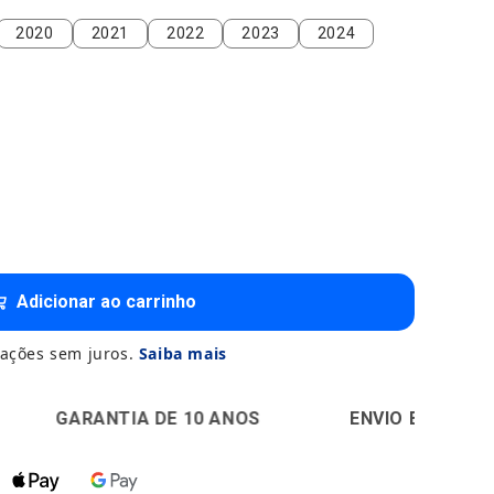
2020
2021
2022
2023
2024
2020
2021
2022
2023
2024
Adicionar ao carrinho
ações sem juros.
Saiba mais
A DE 10 ANOS
🚚
ENVIO EM 24H
🔒
PAGAME