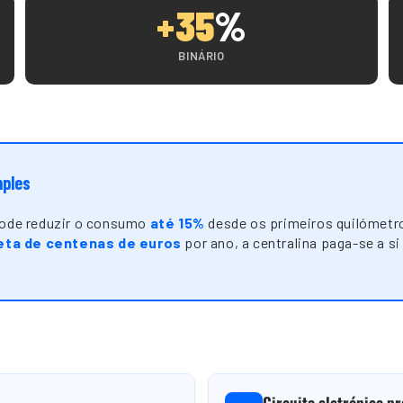
+35
%
BINÁRIO
mples
 pode reduzir o consumo
até 15%
desde os primeiros quilómetr
ta de centenas de euros
por ano, a centralina paga-se a 
Circuito eletrónico pr