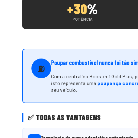
+30
%
POTÊNCIA
Poupar combustível nunca foi tão si
⛽
Com a centralina Booster 1 Gold Plus,
isto representa uma
poupança concre
seu veículo.
✅ TODAS AS VANTAGENS
Tecnologia de curva adaptativa patenteada