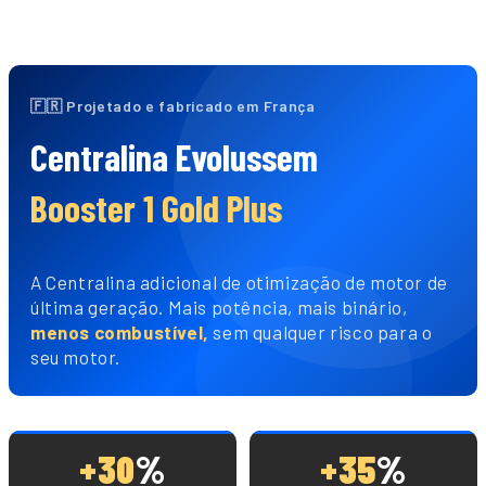
🇫🇷 Projetado e fabricado em França
Centralina Evolussem
Booster 1 Gold Plus
A Centralina adicional de otimização de motor de
última geração. Mais potência, mais binário,
menos combustível,
sem qualquer risco para o
seu motor.
+30
%
+35
%