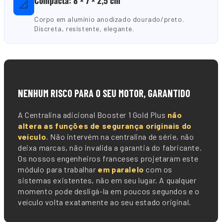
Compacta: 8 × 7 × 2,5 cm
📐
Corpo em alumínio anodizado dourado/preto.
Discreta, resistente, elegante.
🛡️
NENHUM RISCO PARA O SEU MOTOR, GARANTIDO
A Centralina adicional Booster 1 Gold Plus
não
altera as funções de segurança originais do
veículo
. Não intervém na centralina de série, não
deixa marcas, não invalida a garantia do fabricante.
Os nossos engenheiros franceses projetaram este
módulo para trabalhar
em paralelo
com os
sistemas existentes, não em seu lugar. A qualquer
momento pode desligá-la em poucos segundos e o
veículo volta exatamente ao seu estado original.