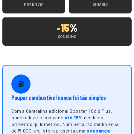
POTÊNCIA
BINÁRIO
-15
%
CONSUMO
⛽
Poupar combustível nunca foi tão simples
Com a Centralina adicional Booster 1 Gold Plus,
pode reduzir o consumo
até 15%
desde os
primeiros quilómetros. Num percurso médio anual
de 15 000 km, isto representa uma
poupança