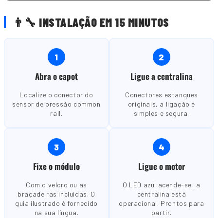
👨🔧 INSTALAÇÃO EM 15 MINUTOS
1
2
Abra o capot
Ligue a centralina
Localize o conector do
Conectores estanques
sensor de pressão common
originais, a ligação é
rail.
simples e segura.
3
4
Fixe o módulo
Ligue o motor
Com o velcro ou as
O LED azul acende-se: a
braçadeiras incluídas. O
centralina está
guia ilustrado é fornecido
operacional. Prontos para
na sua língua.
partir.