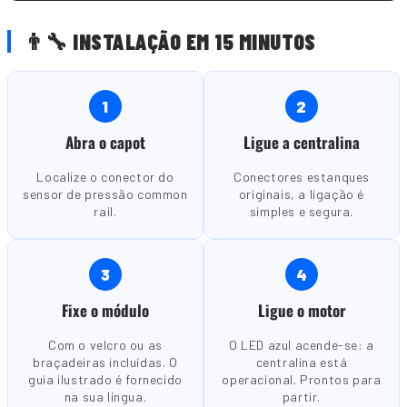
👨🔧 INSTALAÇÃO EM 15 MINUTOS
1
2
Abra o capot
Ligue a centralina
Localize o conector do
Conectores estanques
sensor de pressão common
originais, a ligação é
rail.
simples e segura.
3
4
Fixe o módulo
Ligue o motor
Com o velcro ou as
O LED azul acende-se: a
braçadeiras incluídas. O
centralina está
guia ilustrado é fornecido
operacional. Prontos para
na sua língua.
partir.