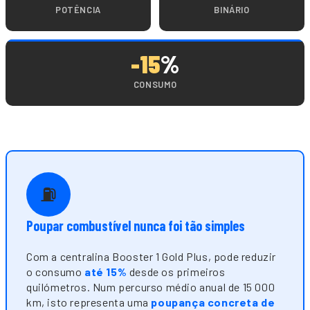
POTÊNCIA
BINÁRIO
-15
%
CONSUMO
⛽
Poupar combustível nunca foi tão simples
Com a centralina Booster 1 Gold Plus, pode reduzir
o consumo
até 15%
desde os primeiros
quilómetros. Num percurso médio anual de 15 000
km, isto representa uma
poupança concreta de