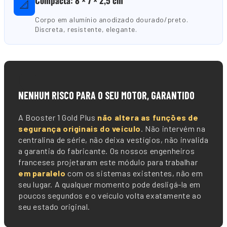
Compacta: 8 × 7 × 2,5 cm
📐
Corpo em alumínio anodizado dourado/preto.
Discreta, resistente, elegante.
🛡️
NENHUM RISCO PARA O SEU MOTOR, GARANTIDO
A Booster 1 Gold Plus
não altera as funções de
segurança originais do veículo
. Não intervém na
centralina de série, não deixa vestígios, não invalida
a garantia do fabricante. Os nossos engenheiros
franceses projetaram este módulo para trabalhar
em paralelo
com os sistemas existentes, não em
seu lugar. A qualquer momento pode desligá-la em
poucos segundos e o veículo volta exatamente ao
seu estado original.