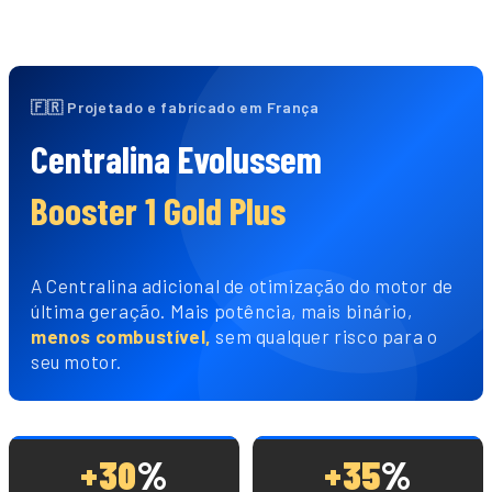
🇫🇷 Projetado e fabricado em França
Centralina Evolussem
Booster 1 Gold Plus
A Centralina adicional de otimização do motor de
última geração. Mais potência, mais binário,
menos combustível,
sem qualquer risco para o
seu motor.
+30
%
+35
%