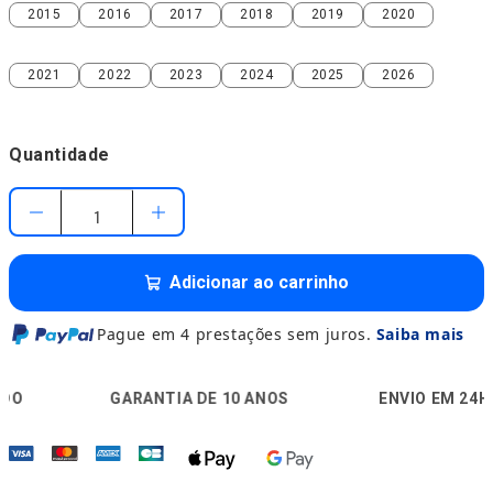
2015
2016
2017
2018
2019
2020
2015
2016
2017
2018
2019
2020
2021
2022
2023
2024
2025
2026
2021
2022
2023
2024
2025
2026
Quantidade
Adicionar ao carrinho
Pague em 4 prestações sem juros.
Saiba mais
🛡️
🚚
🔒
GARANTIA DE 10 ANOS
ENVIO EM 24H
P