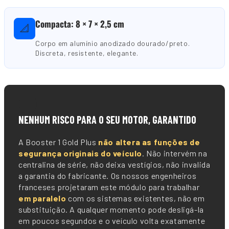
Compacta: 8 × 7 × 2,5 cm
📐
Corpo em alumínio anodizado dourado/preto.
Discreta, resistente, elegante.
🛡️
NENHUM RISCO PARA O SEU MOTOR, GARANTIDO
A Booster 1 Gold Plus
não altera as funções de
segurança originais do veículo
. Não intervém na
centralina de série, não deixa vestígios, não invalida
a garantia do fabricante. Os nossos engenheiros
franceses projetaram este módulo para trabalhar
em paralelo
com os sistemas existentes, não em
substituição. A qualquer momento pode desligá-la
em poucos segundos e o veículo volta exatamente