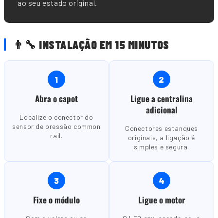
ao seu estado original.
👨🔧 INSTALAÇÃO EM 15 MINUTOS
1
2
Abra o capot
Ligue a centralina
adicional
Localize o conector do
sensor de pressão common
Conectores estanques
rail.
originais, a ligação é
simples e segura.
3
4
Fixe o módulo
Ligue o motor