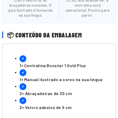
Com o velcro ou as
O LED azul acende-se: a
braçadeiras incluídas. O
centralina está
guia ilustrado é fornecido
operacional. Pronto para
na sua língua.
partir.
📦 CONTEÚDO DA EMBALAGEM
✔
1× Centralina Booster 1 Gold Plus
✔
1× Manual ilustrado a cores na sua língua
✔
2× Abraçadeiras de 30 cm
✔
2× Velcro adesivo de 5 cm