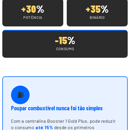
+30
%
+35
%
POTÊNCIA
BINÁRIO
-15
%
CONSUMO
⛽
Poupar combustível nunca foi tão simples
Com a centralina Booster 1 Gold Plus, pode reduzir
o consumo
até 15%
desde os primeiros