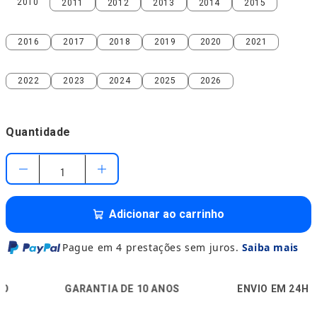
2010
2011
2012
2013
2014
2015
2010
2011
2012
2013
2014
2015
2016
2017
2018
2019
2020
2021
2016
2017
2018
2019
2020
2021
2022
2023
2024
2025
2026
2022
2023
2024
2025
2026
Quantidade
Adicionar ao carrinho
Pague em 4 prestações sem juros.
Saiba mais
🛡️
🚚
🔒
GARANTIA DE 10 ANOS
ENVIO EM 24H
P