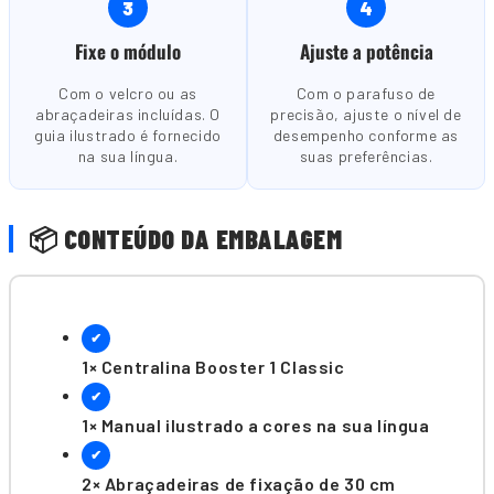
3
4
Fixe o módulo
Ajuste a potência
Com o velcro ou as
Com o parafuso de
abraçadeiras incluídas. O
precisão, ajuste o nível de
guia ilustrado é fornecido
desempenho conforme as
na sua língua.
suas preferências.
📦 CONTEÚDO DA EMBALAGEM
✔
1× Centralina Booster 1 Classic
✔
1× Manual ilustrado a cores na sua língua
✔
2× Abraçadeiras de fixação de 30 cm