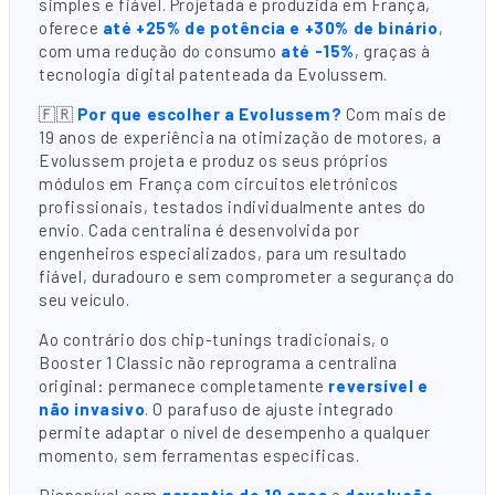
simples e fiável. Projetada e produzida em França,
oferece
até +25% de potência e +30% de binário
,
com uma redução do consumo
até -15%
, graças à
tecnologia digital patenteada da Evolussem.
🇫🇷
Por que escolher a Evolussem?
Com mais de
19 anos de experiência na otimização de motores, a
Evolussem projeta e produz os seus próprios
módulos em França com circuitos eletrónicos
profissionais, testados individualmente antes do
envio. Cada centralina é desenvolvida por
engenheiros especializados, para um resultado
fiável, duradouro e sem comprometer a segurança do
seu veículo.
Ao contrário dos chip-tunings tradicionais, o
Booster 1 Classic não reprograma a centralina
original: permanece completamente
reversível e
não invasivo
. O parafuso de ajuste integrado
permite adaptar o nível de desempenho a qualquer
momento, sem ferramentas específicas.
Disponível com
garantia de 10 anos
e
devolução