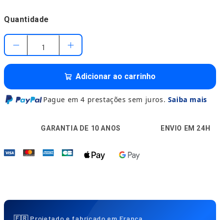
Quantidade
Adicionar ao carrinho
Pague em 4 prestações sem juros.
Saiba mais
️
🚚
🔒
GARANTIA DE 10 ANOS
ENVIO EM 24H
PA
🇫🇷 Projetado e fabricado em França