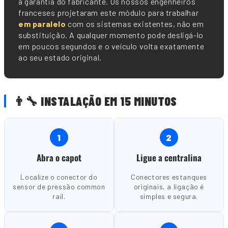
a garantia do fabricante. Os nossos engenheiros
franceses projetaram este módulo para trabalhar
em paralelo
com os sistemas existentes, não em
substituição. A qualquer momento pode desligá-lo
em poucos segundos e o veículo volta exatamente
ao seu estado original.
👨🔧 INSTALAÇÃO EM 15 MINUTOS
1
2
Abra o capot
Ligue a centralina
Localize o conector do
Conectores estanques
sensor de pressão common
originais, a ligação é
rail.
simples e segura.