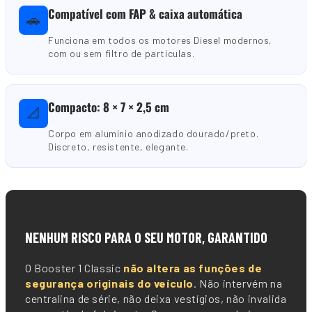
Compatível com FAP & caixa automática
🚗
Funciona em todos os motores Diesel modernos,
com ou sem filtro de partículas.
Compacto: 8 × 7 × 2,5 cm
📐
Corpo em alumínio anodizado dourado/preto.
Discreto, resistente, elegante.
🛡️
NENHUM RISCO PARA O SEU MOTOR, GARANTIDO
O Booster 1 Classic
não altera as funções de
segurança originais do veículo
. Não intervém na
centralina de série, não deixa vestígios, não invalida