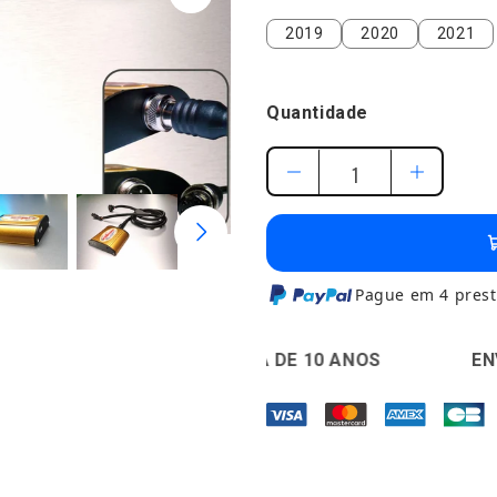
2019
2020
2021
2019
2020
2021
Quantidade
Pague em 4 prest
🛡️
GARANTIA DE 10 ANOS
🚚
ENVIO EM 24H