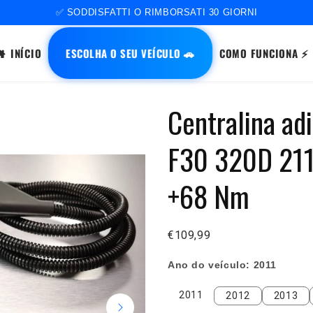
✅ SODDISFATTI O RIMBORSATI 30 GIORNI
ESCOLHA O SEU VEÍCULO 🚗
INÍCIO
COMO FUNCIONA ⚡
Centralina a
F30 320D 211
+68 Nm
€109,99
Ano do veículo:
2011
2011
2012
2013
2011
2012
2013