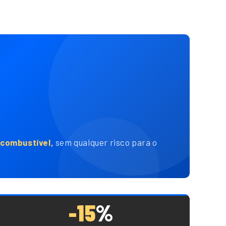
combustível,
sem qualquer risco para o
-15
%