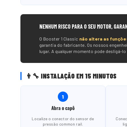
🛡️
NENHUM RISCO PARA O SEU MOTOR, GARA
O Booster 1 Classic
não altera as funçõe
garantia do fabricante. Os nossos engenhe
lugar. A qualquer momento pode desligá-lo
👨🔧 INSTALAÇÃO EM 15 MINUTOS
1
Abra o capô
Localize o conector do sensor de
Conec
pressão common rail.
li