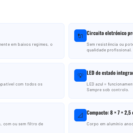
Circuito eletrónico pr
🔌
mente em baixos regimes, o
Sem resistência ou po
qualidade profissional.
LED de estado integra
💡
mpatível com todos os
LED azul = funcionamen
Sempre sob controlo.
Compacto: 8 × 7 × 2,5
📐
 com ou sem filtro de
Corpo em alumínio anod