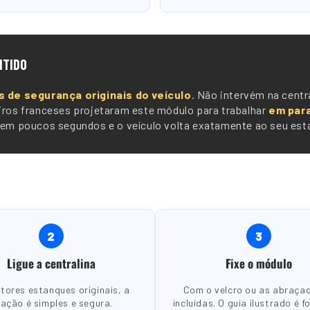
NTIDO
s de segurança originais do veículo
. Não intervém na centra
iros franceses projetaram este módulo para trabalhar
em para
 em poucos segundos e o veículo volta exatamente ao seu esta
2
3
Ligue a centralina
Fixe o módulo
tores estanques originais, a
Com o velcro ou as abraça
gação é simples e segura.
incluídas. O guia ilustrado é f