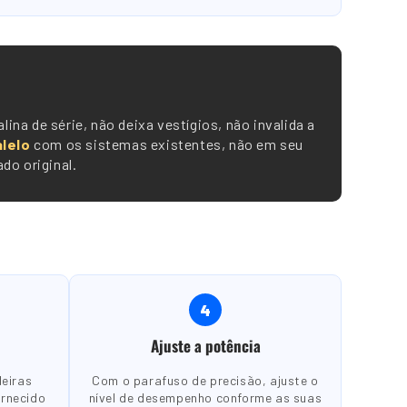
lina de série, não deixa vestígios, não invalida a
lelo
com os sistemas existentes, não em seu
do original.
4
Ajuste a potência
deiras
Com o parafuso de precisão, ajuste o
ornecido
nível de desempenho conforme as suas