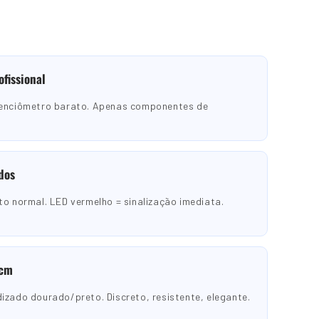
ofissional
tenciômetro barato. Apenas componentes de
dos
to normal. LED vermelho = sinalização imediata.
 cm
izado dourado/preto. Discreto, resistente, elegante.