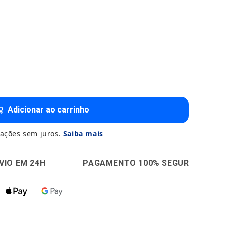
Adicionar ao carrinho
ações sem juros.
Saiba mais
🔒
PAGAMENTO 100% SEGURO
↩️
30 DIAS SA