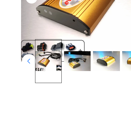
O
↩️
30 DIAS SATISFEITO OU REEMBOLSADO