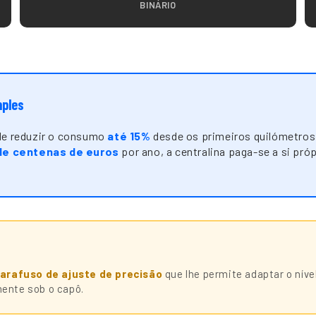
BINÁRIO
mples
ode reduzir o consumo
até 15%
desde os primeiros quilómetros
de centenas de euros
por ano, a centralina paga-se a si pr
arafuso de ajuste de precisão
que lhe permite adaptar o ní
ente sob o capô.