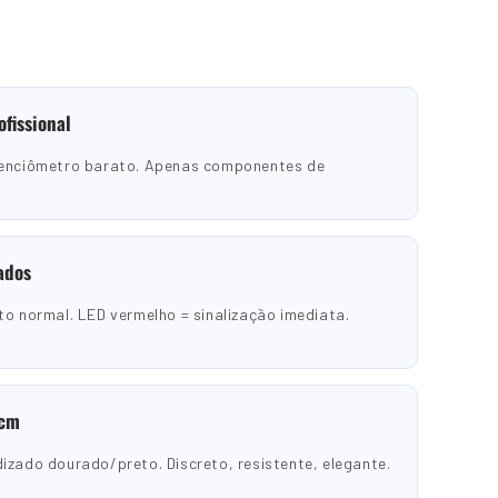
ofissional
tenciômetro barato. Apenas componentes de
ados
to normal. LED vermelho = sinalização imediata.
 cm
izado dourado/preto. Discreto, resistente, elegante.