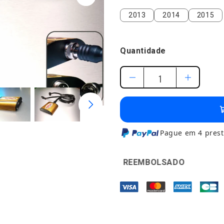
2013
2014
2015
2013
2014
2015
Quantidade
Pague em 4 prest
 SATISFEITO OU REEMBOLSADO
🛡️
GARANTIA DE 