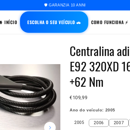
🚀 ORDINE SPEDITO ENTRO 48 ORE
ESCOLHA O SEU VEÍCULO 🚗
INÍCIO
COMO FUNCIONA ⚡
Centralina a
E92 320XD 16
+62 Nm
€109,99
Ano do veículo:
2005
2005
2006
2007
2005
2006
2007