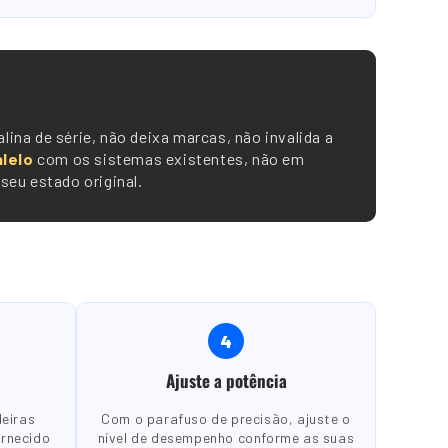
lina de série, não deixa marcas, não invalida a
lelo
com os sistemas existentes, não em
seu estado original.
4
Ajuste a potência
deiras
Com o parafuso de precisão, ajuste o
ornecido
nível de desempenho conforme as suas