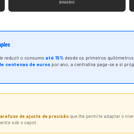
BINÁRIO
mples
ode reduzir o consumo
até 15%
desde os primeiros quilómetros
de centenas de euros
por ano, a centralina paga-se a si pr
arafuso de ajuste de precisão
que lhe permite adaptar o ní
ente sob o capot.