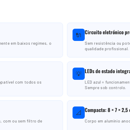
Circuito eletrónico pr
🔌
mente em baixos regimes, o
Sem resistência ou po
qualidade profissional.
LEDs de estado integr
💡
mpatível com todos os
LED azul = funcionamen
Sempre sob controlo.
Compacto: 8 × 7 × 2,5
📐
 com ou sem filtro de
Corpo em alumínio anod