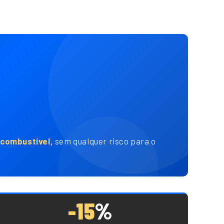
combustível,
sem qualquer risco para o
-15
%