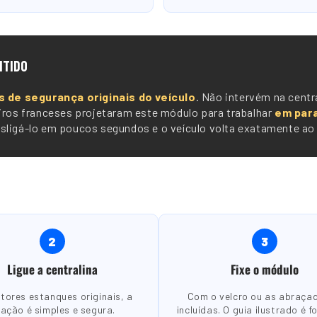
NTIDO
s de segurança originais do veículo
. Não intervém na centra
iros franceses projetaram este módulo para trabalhar
em para
ligá-lo em poucos segundos e o veículo volta exatamente ao 
2
3
Ligue a centralina
Fixe o módulo
tores estanques originais, a
Com o velcro ou as abraça
gação é simples e segura.
incluídas. O guia ilustrado é f