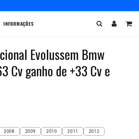
INFORMAÇÕES
dicional Evolussem Bmw
3 Cv ganho de +33 Cv e
2008
2009
2010
2011
2012
2008
2009
2010
2011
2012