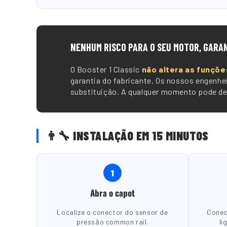
🛡️
NENHUM RISCO PARA O SEU MOTOR, GARA
O Booster 1 Classic
não altera as funçõe
garantia do fabricante. Os nossos engenhe
substituição. A qualquer momento pode des
👨🔧 INSTALAÇÃO EM 15 MINUTOS
1
Abra o capot
Localize o conector do sensor de
Conec
pressão common rail.
li