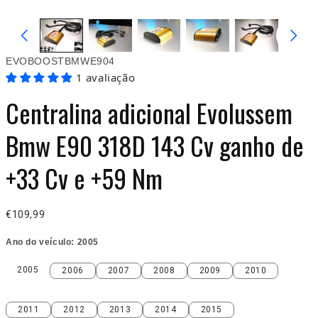
EVOBOOSTBMWE904
1 avaliação
Centralina adicional Evolussem
Bmw E90 318D 143 Cv ganho de
+33 Cv e +59 Nm
€109,99
Ano do veículo:
2005
2005
2006
2007
2008
2009
2010
2005
2006
2007
2008
2009
2010
2011
2012
2013
2014
2015
2011
2012
2013
2014
2015