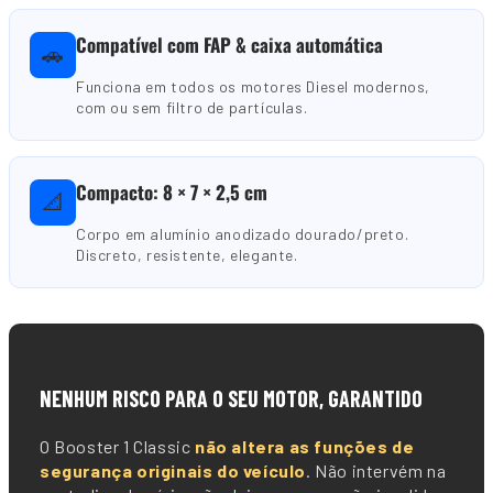
Compatível com FAP & caixa automática
🚗
Funciona em todos os motores Diesel modernos,
com ou sem filtro de partículas.
Compacto: 8 × 7 × 2,5 cm
📐
Corpo em alumínio anodizado dourado/preto.
Discreto, resistente, elegante.
🛡️
NENHUM RISCO PARA O SEU MOTOR, GARANTIDO
O Booster 1 Classic
não altera as funções de
segurança originais do veículo
. Não intervém na