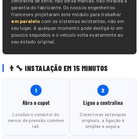
centralina de série, não deixa marcas, não invalida a
garantia do fabricante. Os nossos engenheiros
franceses projetaram este módulo para trabalhar
em paralelo
com os sistemas existentes, não em
seu lugar. A qualquer momento pode desligá-lo em
poucos segundos e o veículo volta exatamente ao
seu estado original.
👨🔧 INSTALAÇÃO EM 15 MINUTOS
1
2
Abra o capot
Ligue a centralina
Localize o conector do
Conectores estanques
sensor de pressão common
originais, a ligação é
rail.
simples e segura.