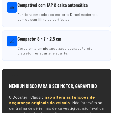
Compatível com FAP & caixa automática
🚗
Funciona em todos os motores Diesel modernos,
com ou sem filtro de partículas.
Compacto: 8 × 7 × 2,5 cm
📐
Corpo em alumínio anodizado dourado/preto.
Discreto, resistente, elegante.
🛡️
NENHUM RISCO PARA O SEU MOTOR, GARANTIDO
O Booster 1 Classic
não altera as funções de
segurança originais do veículo
. Não intervém na
centralina de série, não deixa vestígios, não invalida