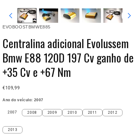
EVOBOOSTBMWE885
Centralina adicional Evolussem
Bmw E88 120D 197 Cv ganho de
+35 Cv e +67 Nm
€109,99
Ano do veículo:
2007
2007
2008
2009
2010
2011
2012
2007
2008
2009
2010
2011
2012
2013
2013