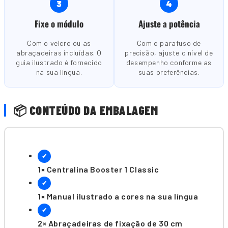
3
4
Fixe o módulo
Ajuste a potência
Com o velcro ou as
Com o parafuso de
abraçadeiras incluídas. O
precisão, ajuste o nível de
guia ilustrado é fornecido
desempenho conforme as
na sua língua.
suas preferências.
📦 CONTEÚDO DA EMBALAGEM
✔
1× Centralina Booster 1 Classic
✔
1× Manual ilustrado a cores na sua língua
✔
2× Abraçadeiras de fixação de 30 cm