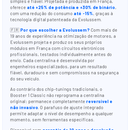
simples e fiável. Projetada e produzida em França,
oferece
até +25% de potência e +30% de binário
,
com uma redução do consumo
até -15%
, graças à
tecnologia digital patenteada da Evolussem.
🇫🇷
Por que escolher a Evolussem?
Com mais de
19 anos de experiência na otimização de motores, a
Evolussem projeta e produz os seus próprios
módulos em França com circuitos eletrónicos
profissionais, testados individualmente antes do
envio. Cada centralina é desenvolvida por
engenheiros especializados, para um resultado
fiável, duradouro e sem compromissos na segurança
do seu veículo.
Ao contrário dos chip-tunings tradicionais, o
Booster 1 Classic não reprograma a centralina
original: permanece completamente
reversível e
não invasivo
. O parafuso de ajuste integrado
permite adaptar o nível de desempenho a qualquer
momento, sem ferramentas específicas.
Disponível com
garantia de 10 anos
e
devolução