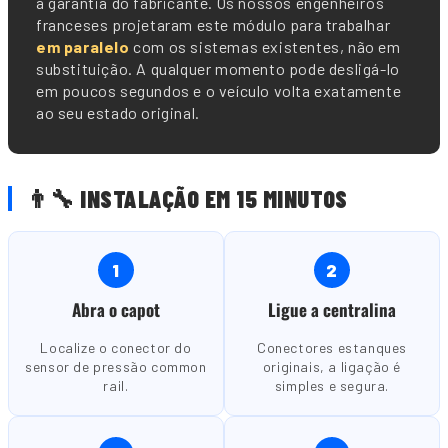
a garantia do fabricante. Os nossos engenheiros
franceses projetaram este módulo para trabalhar
em paralelo
com os sistemas existentes, não em
substituição. A qualquer momento pode desligá-lo
em poucos segundos e o veículo volta exatamente
ao seu estado original.
👨🔧 INSTALAÇÃO EM 15 MINUTOS
1
2
Abra o capot
Ligue a centralina
Localize o conector do
Conectores estanques
sensor de pressão common
originais, a ligação é
rail.
simples e segura.