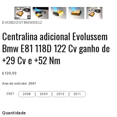
EVOBOOSTBMWE812
Centralina adicional Evolussem
Bmw E81 118D 122 Cv ganho de
+29 Cv e +52 Nm
€109,99
Ano do veículo:
2007
2007
2008
2009
2010
2011
2007
2008
2009
2010
2011
Quantidade