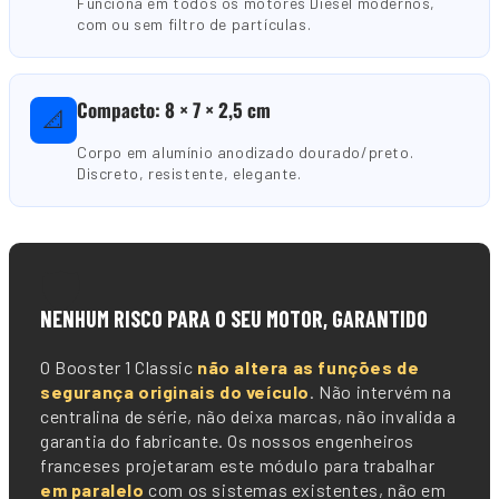
Funciona em todos os motores Diesel modernos,
com ou sem filtro de partículas.
Compacto: 8 × 7 × 2,5 cm
📐
Corpo em alumínio anodizado dourado/preto.
Discreto, resistente, elegante.
🛡️
NENHUM RISCO PARA O SEU MOTOR, GARANTIDO
O Booster 1 Classic
não altera as funções de
segurança originais do veículo
. Não intervém na
centralina de série, não deixa marcas, não invalida a
garantia do fabricante. Os nossos engenheiros
franceses projetaram este módulo para trabalhar
em paralelo
com os sistemas existentes, não em