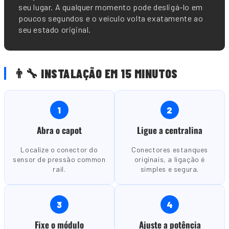
seu lugar. A qualquer momento pode desligá-lo em
poucos segundos e o veículo volta exatamente ao
seu estado original.
👨🔧 INSTALAÇÃO EM 15 MINUTOS
1
2
Abra o capot
Ligue a centralina
Localize o conector do
Conectores estanques
sensor de pressão common
originais, a ligação é
rail.
simples e segura.
3
4
Fixe o módulo
Ajuste a potência