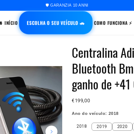
🛡️ GARANZIA 10 ANNI
ESCOLHA O SEU VEÍCULO 🚗
INÍCIO
COMO FUNCIONA ⚡
Centralina Ad
Bluetooth B
ganho de +41
€199,00
Ano do veículo:
2018
2018
2019
2020
2018
2019
2020