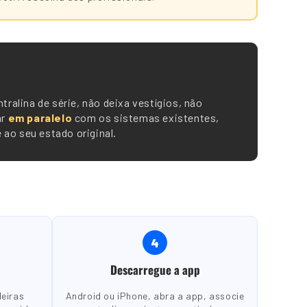
tralina de série, não deixa vestígios, não
ar
em paralelo
com os sistemas existentes,
ao seu estado original.
4
Descarregue a app
deiras
Android ou iPhone, abra a app, associe