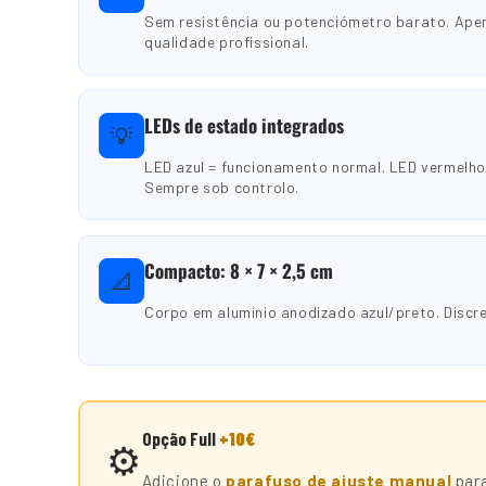
Sem resistência ou potenciómetro barato. Ap
qualidade profissional.
LEDs de estado integrados
💡
LED azul = funcionamento normal. LED vermelho 
Sempre sob controlo.
Compacto: 8 × 7 × 2,5 cm
📐
Corpo em alumínio anodizado azul/preto. Discre
Opção Full
+10€
⚙️
Adicione o
parafuso de ajuste manual
para