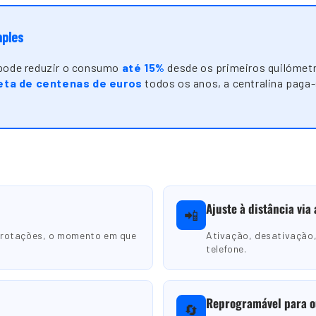
mples
 pode reduzir o consumo
até 15%
desde os primeiros quilómet
ta de centenas de euros
todos os anos, a centralina paga
Ajuste à distância via
📲
s rotações, o momento em que
Ativação, desativação,
telefone.
Reprogramável para o
🔄