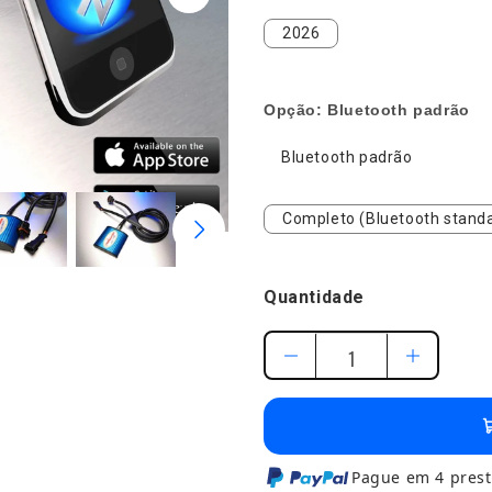
2026
2026
Opção:
Bluetooth padrão
Bluetooth padrão
Bluetooth padrão
Completo (Bluetooth stan
Completo (Bluetooth standa
Quantidade
Pague em 4 prest