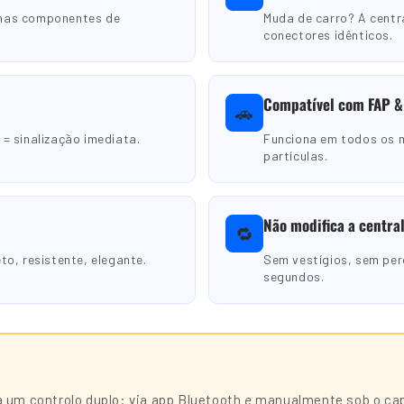
enas componentes de
Muda de carro? A cent
conectores idênticos.
Compatível com FAP &
🚗
= sinalização imediata.
Funciona em todos os m
partículas.
Não modifica a central
🔁
to, resistente, elegante.
Sem vestígios, sem per
segundos.
 um controlo duplo: via app Bluetooth
e
manualmente sob o capo