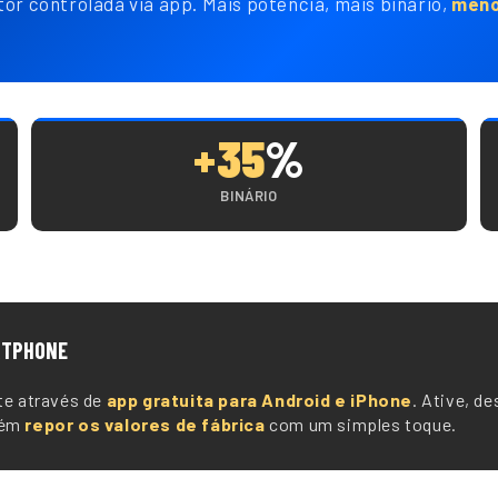
tor controlada via app. Mais potência, mais binário,
meno
+35
%
BINÁRIO
RTPHONE
te através de
app gratuita para Android e iPhone
. Ative, de
bém
repor os valores de fábrica
com um simples toque.