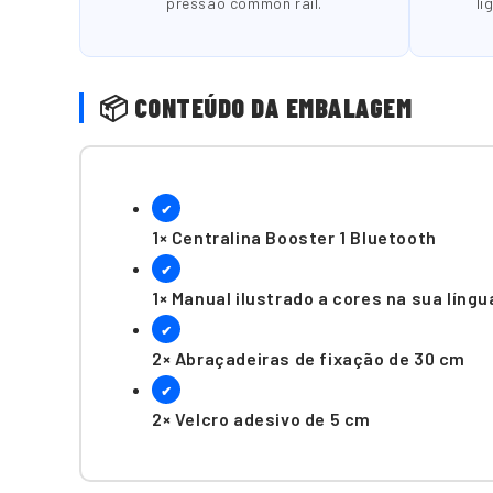
pressão common rail.
li
📦 CONTEÚDO DA EMBALAGEM
✔
1× Centralina Booster 1 Bluetooth
✔
1× Manual ilustrado a cores na sua língu
✔
2× Abraçadeiras de fixação de 30 cm
✔
2× Velcro adesivo de 5 cm