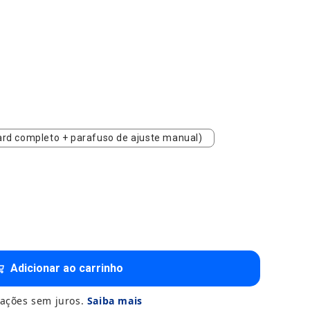
dard completo + parafuso de ajuste manual)
rd completo + parafuso de ajuste manual)
Adicionar ao carrinho
ações sem juros.
Saiba mais