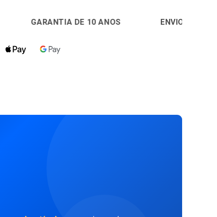
TIA DE 10 ANOS
🚚
ENVIO EM 24H
🔒
PAGA