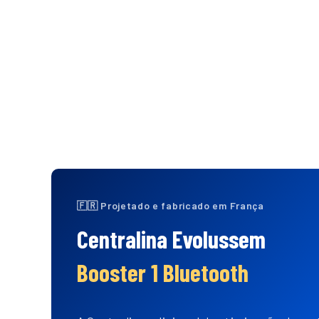
 EM 24H
🔒
PAGAMENTO 100% SEGURO
↩️
🇫🇷 Projetado e fabricado em França
Centralina Evolussem
Booster 1 Bluetooth