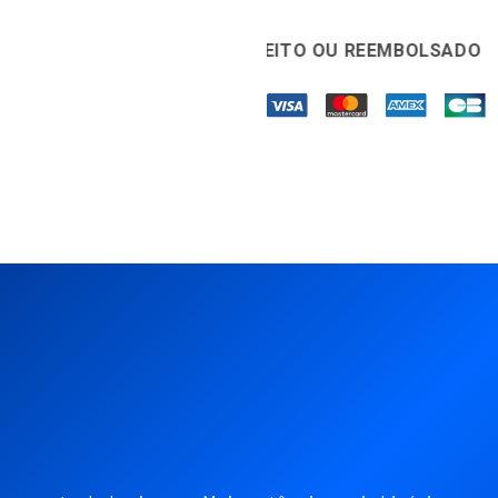
30 DIAS SATISFEITO OU REEMBOLSADO
🛡️
GARAN