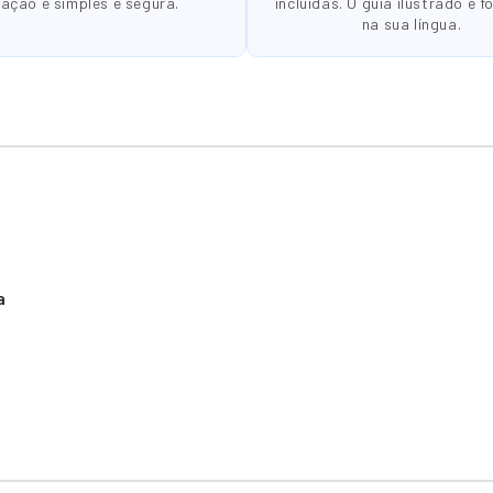
gação é simples e segura.
incluídas. O guia ilustrado é f
na sua língua.
a