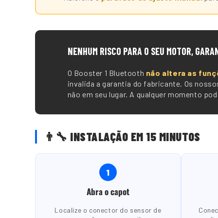
🛡️
NENHUM RISCO PARA O SEU MOTOR, GARA
O Booster 1 Bluetooth
não altera as funç
invalida a garantia do fabricante. Os nos
não em seu lugar. A qualquer momento pode
👨🔧 INSTALAÇÃO EM 15 MINUTOS
1
Abra o capot
Localize o conector do sensor de
Conec