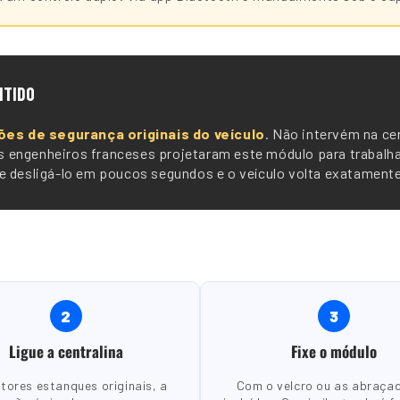
NTIDO
ões de segurança originais do veículo
. Não intervém na cen
sos engenheiros franceses projetaram este módulo para trabalh
 desligá-lo em poucos segundos e o veículo volta exatamente 
2
3
Ligue a centralina
Fixe o módulo
tores estanques originais, a
Com o velcro ou as abraça