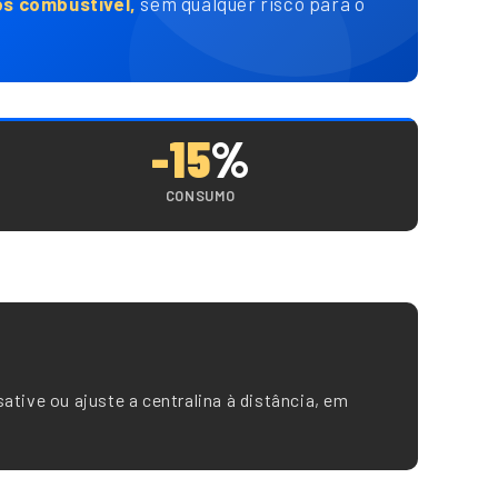
s combustível,
sem qualquer risco para o
-15
%
CONSUMO
sative ou ajuste a centralina à distância, em