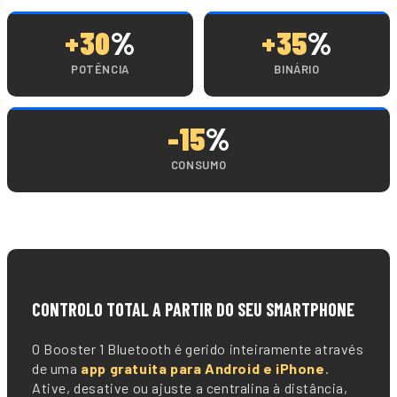
+30
%
+35
%
POTÊNCIA
BINÁRIO
-15
%
CONSUMO
📱
CONTROLO TOTAL A PARTIR DO SEU SMARTPHONE
O Booster 1 Bluetooth é gerido inteiramente através
de uma
app gratuita para Android e iPhone
.
Ative, desative ou ajuste a centralina à distância,