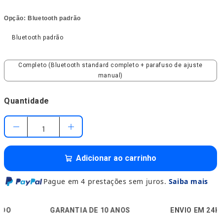
Opção:
Bluetooth padrão
Bluetooth padrão
Bluetooth padrão
Completo (Bluetooth standard completo + parafuso de aju
Completo (Bluetooth standard completo + parafuso de ajuste
manual)
Quantidade
Adicionar ao carrinho
Pague em 4 prestações sem juros.
Saiba mais
🛡️
🚚
🔒
GARANTIA DE 10 ANOS
ENVIO EM 24H