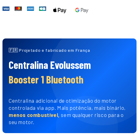
🇫🇷 Projetado e fabricado em França
Centralina Evolussem
Booster 1 Bluetooth
Centralina adicional de otimização do motor
controlada via app. Mais potência, mais binário,
menos combustível,
sem qualquer risco para o
seu motor.