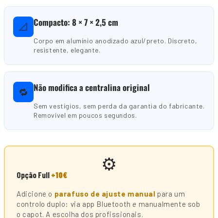
Compacto: 8 × 7 × 2,5 cm
📐
Corpo em alumínio anodizado azul/preto. Discreto,
resistente, elegante.
Não modifica a centralina original
🔁
Sem vestígios, sem perda da garantia do fabricante.
Removível em poucos segundos.
⚙️
Opção Full
+10€
Adicione o
parafuso de ajuste manual
para um
controlo duplo: via app Bluetooth
e
manualmente sob
o capot. A escolha dos profissionais.