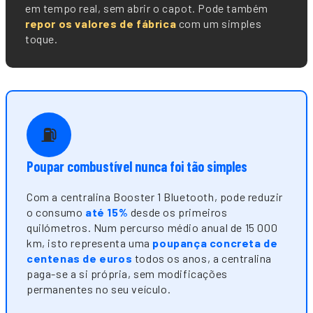
em tempo real, sem abrir o capot. Pode também
repor os valores de fábrica
com um simples
toque.
⛽
Poupar combustível nunca foi tão simples
Com a centralina Booster 1 Bluetooth, pode reduzir
o consumo
até 15%
desde os primeiros
quilómetros. Num percurso médio anual de 15 000
km, isto representa uma
poupança concreta de
centenas de euros
todos os anos, a centralina
paga-se a si própria, sem modificações
permanentes no seu veículo.