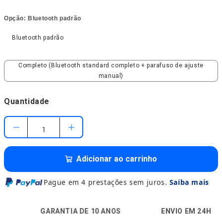
Opção:
Bluetooth padrão
Bluetooth padrão
Bluetooth padrão
Completo (Bluetooth standard completo + parafuso de aju
Completo (Bluetooth standard completo + parafuso de ajuste
manual)
Quantidade
Adicionar ao carrinho
Pague em 4 prestações sem juros.
Saiba mais
️
🚚
🔒
GARANTIA DE 10 ANOS
ENVIO EM 24H
PA