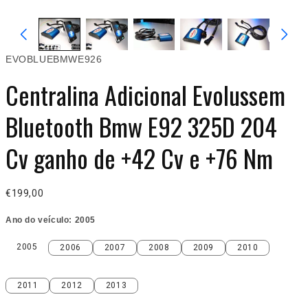
EVOBLUEBMWE926
Centralina Adicional Evolussem
Bluetooth Bmw E92 325D 204
Cv ganho de +42 Cv e +76 Nm
€199,00
Ano do veículo:
2005
2005
2006
2007
2008
2009
2010
2005
2006
2007
2008
2009
2010
2011
2012
2013
2011
2012
2013