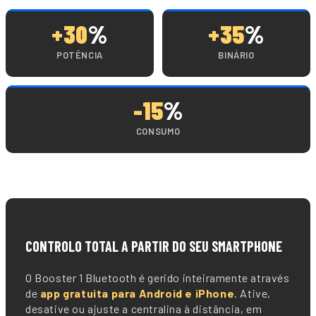
+30
%
+35
%
POTÊNCIA
BINÁRIO
-15
%
CONSUMO
📱
CONTROLO TOTAL A PARTIR DO SEU SMARTPHONE
O Booster 1 Bluetooth é gerido inteiramente através
de
app gratuita para Android e iPhone
. Ative,
desative ou ajuste a centralina à distância, em