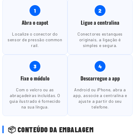
1
2
Abra o capot
Ligue a centralina
Localize o conector do
Conectores estanques
sensor de pressão common
originais, a ligação é
rail.
simples e segura.
3
4
Fixe o módulo
Descarregue a app
Com o velcro ou as
Android ou iPhone, abra a
abraçadeiras incluídas. O
app, associe a centralina e
guia ilustrado é fornecido
ajuste a partir do seu
na sua língua.
telefone.
📦 CONTEÚDO DA EMBALAGEM