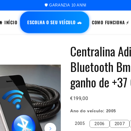
🚀 ORDINE SPEDITO ENTRO 48 ORE
ESCOLHA O SEU VEÍCULO 🚗
INÍCIO
COMO FUNCIONA ⚡
Centralina Ad
Bluetooth Bm
ganho de +37
€199,00
Ano do veículo:
2005
2005
2006
2007
2005
2006
2007