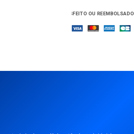
↩️
30 DIAS SATISFEITO OU REEMBOLSADO
🛡️
GAR