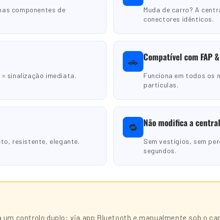
enas componentes de
Muda de carro? A cent
conectores idênticos.
Compatível com FAP &
🚗
= sinalização imediata.
Funciona em todos os m
partículas.
Não modifica a central
🔁
to, resistente, elegante.
Sem vestígios, sem per
segundos.
 um controlo duplo: via app Bluetooth
e
manualmente sob o capo