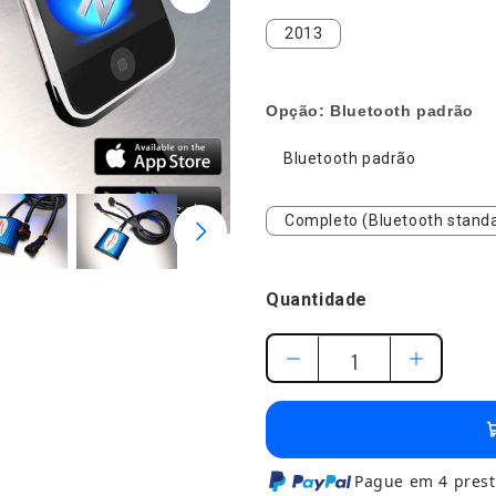
2013
2013
Opção:
Bluetooth padrão
Bluetooth padrão
Bluetooth padrão
Completo (Bluetooth stan
Completo (Bluetooth standa
Quantidade
Pague em 4 prest