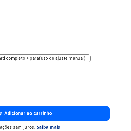
dard completo + parafuso de ajuste manual)
rd completo + parafuso de ajuste manual)
Adicionar ao carrinho
ações sem juros.
Saiba mais