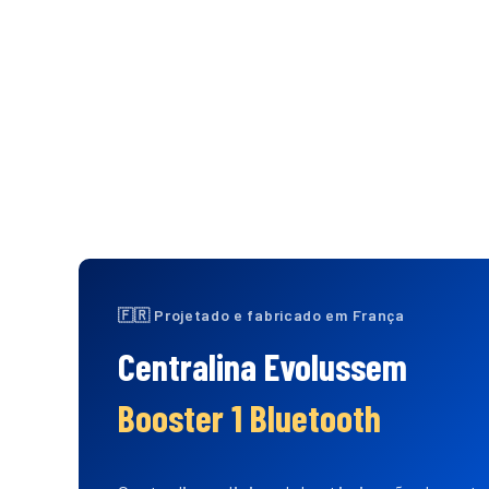
VIO EM 24H
🔒
PAGAMENTO 100% SEGURO
🇫🇷 Projetado e fabricado em França
Centralina Evolussem
Booster 1 Bluetooth