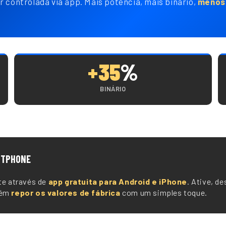
r controlada via app. Mais potência, mais binário,
menos 
+35
%
BINÁRIO
RTPHONE
te através de
app gratuita para Android e iPhone
. Ative, de
bém
repor os valores de fábrica
com um simples toque.