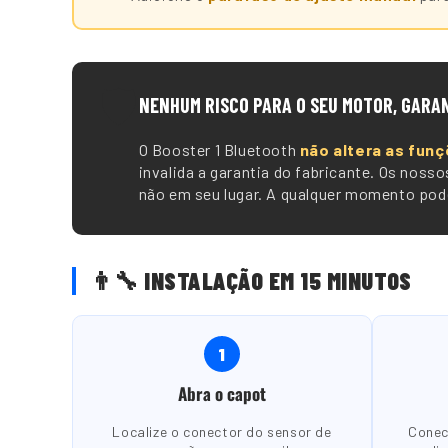
🛡️
NENHUM RISCO PARA O SEU MOTOR, GARA
O Booster 1 Bluetooth
não altera as funç
invalida a garantia do fabricante. Os nos
não em seu lugar. A qualquer momento pode
👨🔧 INSTALAÇÃO EM 15 MINUTOS
1
Abra o capot
Localize o conector do sensor de
Conec