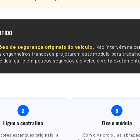
NTIDO
ões de segurança originais do veículo
. Não intervém na cen
sos engenheiros franceses projetaram este módulo para trabalh
 desligá-lo em poucos segundos e o veículo volta exatamente 
2
3
Ligue a centralina
Fixe o módulo
tores estanques originais, a
Com o velcro ou as abraça