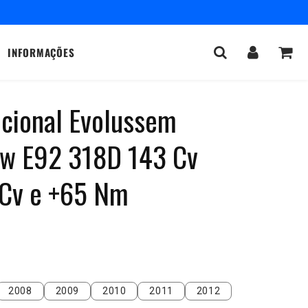
INFORMAÇÕES
icional Evolussem
w E92 318D 143 Cv
 Cv e +65 Nm
2008
2009
2010
2011
2012
2008
2009
2010
2011
2012