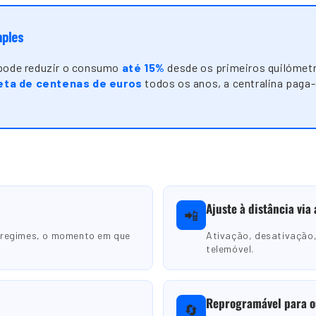
mples
 pode reduzir o consumo
até 15%
desde os primeiros quilómet
ta de centenas de euros
todos os anos, a centralina paga
Ajuste à distância via
📲
 regimes, o momento em que
Ativação, desativação,
telemóvel.
Reprogramável para o
🔄