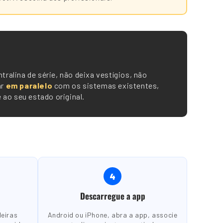
tralina de série, não deixa vestígios, não
ar
em paralelo
com os sistemas existentes,
ao seu estado original.
4
Descarregue a app
deiras
Android ou iPhone, abra a app, associe