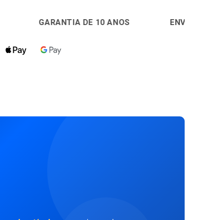
ANTIA DE 10 ANOS
🚚
ENVIO EM 24H
🔒
PA