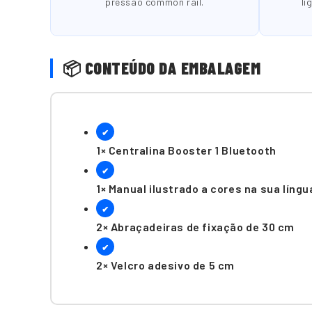
pressão common rail.
li
📦 CONTEÚDO DA EMBALAGEM
✔
1× Centralina Booster 1 Bluetooth
✔
1× Manual ilustrado a cores na sua língu
✔
2× Abraçadeiras de fixação de 30 cm
✔
2× Velcro adesivo de 5 cm