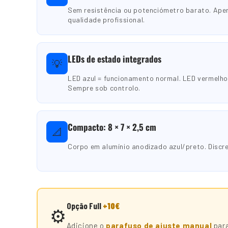
Sem resistência ou potenciómetro barato. Ap
qualidade profissional.
LEDs de estado integrados
💡
LED azul = funcionamento normal. LED vermelho 
Sempre sob controlo.
Compacto: 8 × 7 × 2,5 cm
📐
Corpo em alumínio anodizado azul/preto. Discre
Opção Full
+10€
⚙️
Adicione o
parafuso de ajuste manual
para