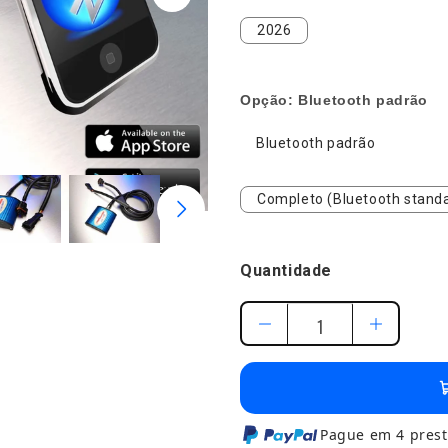
2026
2026
Opção:
Bluetooth padrão
Bluetooth padrão
Bluetooth padrão
Completo (Bluetooth stan
Completo (Bluetooth standa
Quantidade
Pague em 4 prest