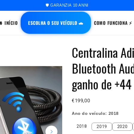
🚀 ORDINE SPEDITO ENTRO 48 ORE
ESCOLHA O SEU VEÍCULO 🚗
INÍCIO
COMO FUNCIONA ⚡
Centralina Ad
Bluetooth Aud
ganho de +44
€199,00
Ano do veículo:
2018
2018
2019
2020
2018
2019
2020