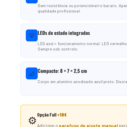
Sem resistência ou potenciómetro barato. Ap
qualidade profissional.
LEDs de estado integrados
💡
LED azul = funcionamento normal. LED vermelho 
Sempre sob controlo.
Compacto: 8 × 7 × 2,5 cm
📐
Corpo em alumínio anodizado azul/preto. Discre
Opção Full
+10€
⚙️
Adicione o
parafuso de ajuste manual
para