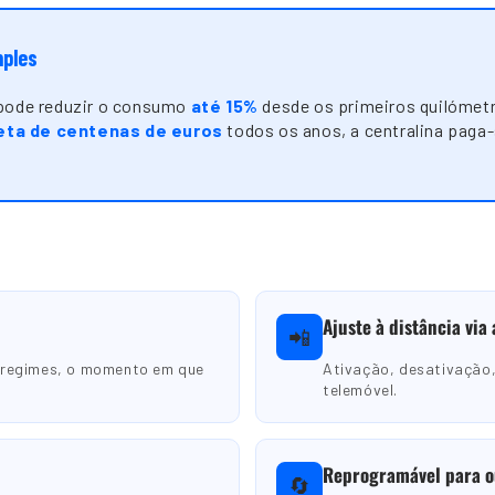
mples
 pode reduzir o consumo
até 15%
desde os primeiros quilómet
ta de centenas de euros
todos os anos, a centralina paga
Ajuste à distância via
📲
 regimes, o momento em que
Ativação, desativação,
telemóvel.
Reprogramável para o
🔄