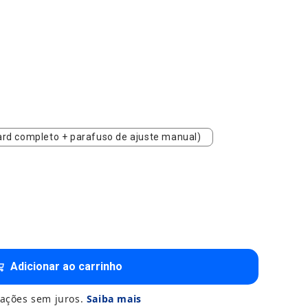
dard completo + parafuso de ajuste manual)
rd completo + parafuso de ajuste manual)
Adicionar ao carrinho
ações sem juros.
Saiba mais