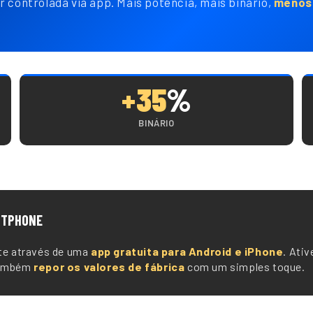
r controlada via app. Mais potência, mais binário,
menos 
+35
%
BINÁRIO
RTPHONE
nte através de uma
app gratuita para Android e iPhone
. Ativ
 também
repor os valores de fábrica
com um simples toque.