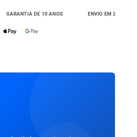
E 10 ANOS
🚚
ENVIO EM 24H
🔒
PAGAMENT