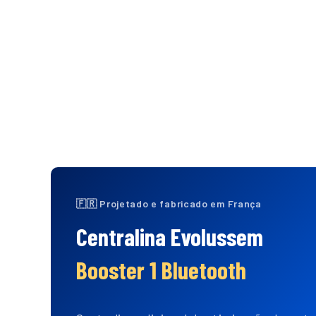
4H
🔒
PAGAMENTO 100% SEGURO
↩️
30 DI
🇫🇷 Projetado e fabricado em França
Centralina Evolussem
Booster 1 Bluetooth