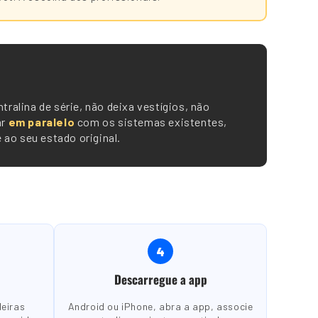
tralina de série, não deixa vestígios, não
ar
em paralelo
com os sistemas existentes,
ao seu estado original.
4
Descarregue a app
deiras
Android ou iPhone, abra a app, associe