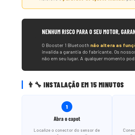
🛡️
NENHUM RISCO PARA O SEU MOTOR, GARA
O Booster 1 Bluetooth
não altera as funç
invalida a garantia do fabricante. Os nos
não em seu lugar. A qualquer momento pode
👨🔧 INSTALAÇÃO EM 15 MINUTOS
1
Abra o capot
Localize o conector do sensor de
Conec