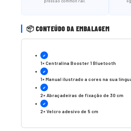
pressão common rail.
li
📦 CONTEÚDO DA EMBALAGEM
✔
1× Centralina Booster 1 Bluetooth
✔
1× Manual ilustrado a cores na sua língu
✔
2× Abraçadeiras de fixação de 30 cm
✔
2× Velcro adesivo de 5 cm