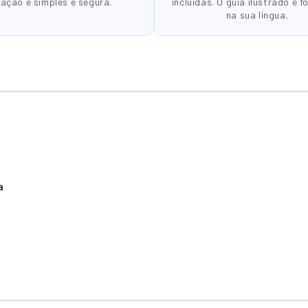
gação é simples e segura.
incluídas. O guia ilustrado é f
na sua língua.
a