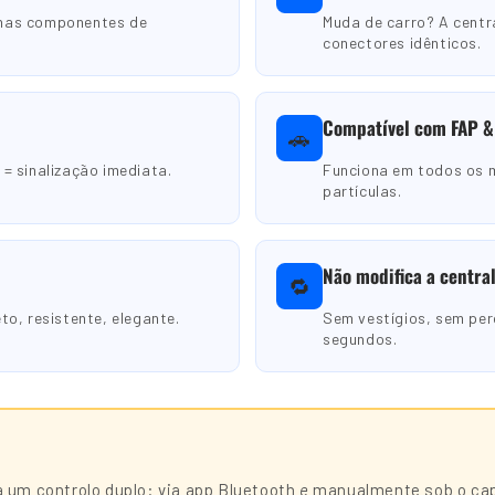
enas componentes de
Muda de carro? A cent
conectores idênticos.
Compatível com FAP &
🚗
= sinalização imediata.
Funciona em todos os m
partículas.
Não modifica a central
🔁
to, resistente, elegante.
Sem vestígios, sem per
segundos.
 um controlo duplo: via app Bluetooth
e
manualmente sob o capo