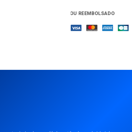
AS SATISFEITO OU REEMBOLSADO
🛡️
GARANTIA D