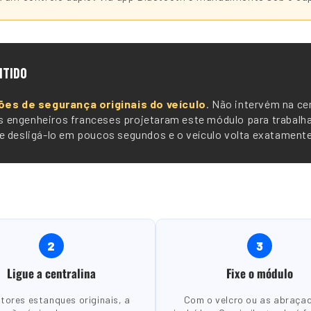
NTIDO
ões de segurança originais do veículo
. Não intervém na cen
sos engenheiros franceses projetaram este módulo para trabalh
 desligá-lo em poucos segundos e o veículo volta exatamente 
2
3
Ligue a centralina
Fixe o módulo
tores estanques originais, a
Com o velcro ou as abraça