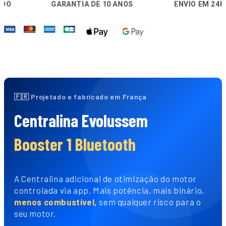
🛡️
🚚
🔒
GARANTIA DE 10 ANOS
ENVIO EM 24H
🇫🇷 Projetado e fabricado em França
Centralina Evolussem
Booster 1 Bluetooth
A Centralina adicional de otimização do motor
controlada via app. Mais potência, mais binário,
menos combustível,
sem qualquer risco para o
seu motor.