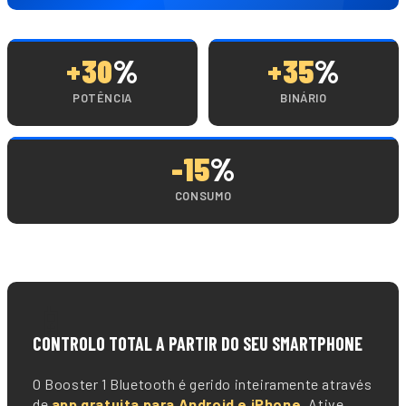
+30
%
+35
%
POTÊNCIA
BINÁRIO
-15
%
CONSUMO
📱
CONTROLO TOTAL A PARTIR DO SEU SMARTPHONE
O Booster 1 Bluetooth é gerido inteiramente através
de
app gratuita para Android e iPhone
. Ative,