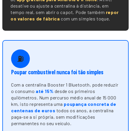
desative ou ajuste a centralina à distância, em
tempo real, sem abrir o capot. Pode também
repor
os valores de fábrica
com um simples toque.
⛽
Poupar combustível nunca foi tão simples
Com a centralina Booster 1 Bluetooth, pode reduzir
o consumo
até 15%
desde os primeiros
quilómetros. Num percurso médio anual de 15 000
km, isto representa uma
poupança concreta de
centenas de euros
todos os anos, a centralina
paga-se a si própria, sem modificações
permanentes no seu veículo.