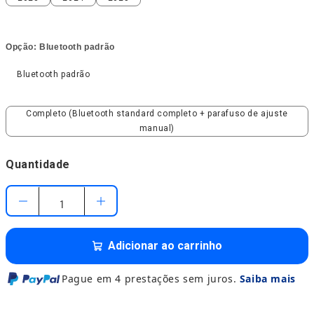
Opção:
Bluetooth padrão
Bluetooth padrão
Bluetooth padrão
Completo (Bluetooth standard completo + parafuso de aju
Completo (Bluetooth standard completo + parafuso de ajuste
manual)
Quantidade
Adicionar ao carrinho
Pague em 4 prestações sem juros.
Saiba mais