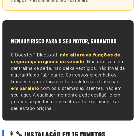
o capot. A escolha dos profissionais.
🛡️
NENHUM RISCO PARA O SEU MOTOR, GARANTIDO
O Booster 1 Bluetooth
não altera as funções de
segurança originais do veículo
. Não intervém na
centralina de série, não deixa vestígios, não invalida
a garantia do fabricante. Os nossos engenheiros
franceses projetaram este módulo para trabalhar
em paralelo
com os sistemas existentes, não em
seu lugar. A qualquer momento pode desligá-lo em
poucos segundos e o veículo volta exatamente ao
seu estado original.
👨🔧 INSTALAÇÃO EM 15 MINUTOS