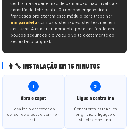
centralina de série, não deixa marcas, não invalida a
garantia do fabricante. Os nossos engenheiros
franceses projetaram este módulo para trabalhar
em paralelo
com os sistemas existentes, não em
seu lugar. A qualquer momento pode desligá-lo em
poucos segundos e o veículo volta exatamente ao
seu estado original.
👨🔧 INSTALAÇÃO EM 15 MINUTOS
1
2
Abra o capot
Ligue a centralina
Localize o conector do
Conectores estanques
sensor de pressão common
originais, a ligação é
rail.
simples e segura.