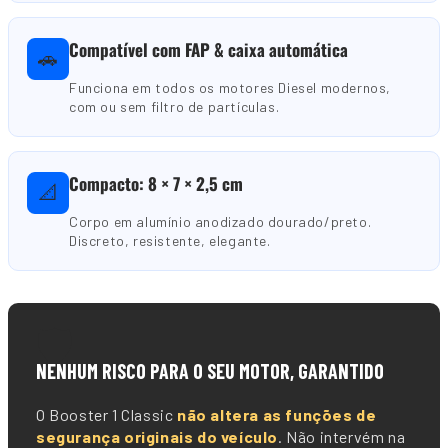
Compatível com FAP & caixa automática
🚗
Funciona em todos os motores Diesel modernos,
com ou sem filtro de partículas.
Compacto: 8 × 7 × 2,5 cm
📐
Corpo em alumínio anodizado dourado/preto.
Discreto, resistente, elegante.
🛡️
NENHUM RISCO PARA O SEU MOTOR, GARANTIDO
O Booster 1 Classic
não altera as funções de
segurança originais do veículo
. Não intervém na