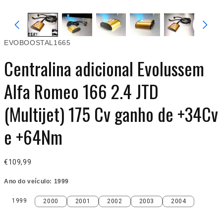
EVOBOOSTAL1665
Centralina adicional Evolussem
Alfa Romeo 166 2.4 JTD
(Multijet) 175 Cv ganho de +34Cv
e +64Nm
€109,99
Ano do veículo:
1999
1999
2000
2001
2002
2003
2004
1999
2000
2001
2002
2003
2004