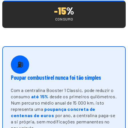
-15
%
CONSUMO
⛽
Poupar combustível nunca foi tão simples
Com a centralina Booster 1 Classic, pode reduzir o
consumo
até 15%
desde os primeiros quilómetros.
Num percurso médio anual de 15 000 km, isto
representa uma
poupança concreta de
centenas de euros
por ano, a centralina paga-se
a si própria, sem modificações permanentes no
seu veículo.