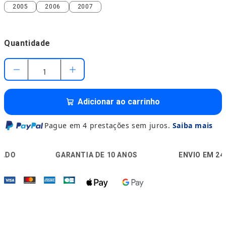
2005
2006
2007
2005
2006
2007
Quantidade
Adicionar ao carrinho
Pague em 4 prestações sem juros.
Saiba mais
🛡️
🚚

GARANTIA DE 10 ANOS
ENVIO EM 24H