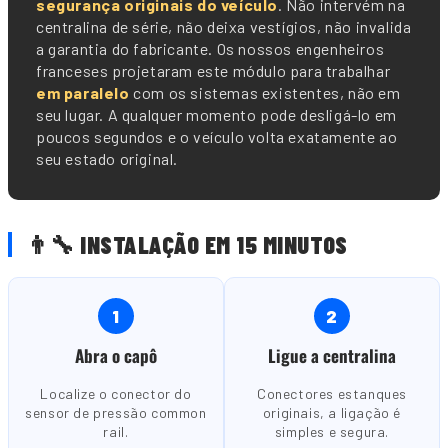
segurança originais do veículo
. Não intervém na
centralina de série, não deixa vestígios, não invalida
a garantia do fabricante. Os nossos engenheiros
franceses projetaram este módulo para trabalhar
em paralelo
com os sistemas existentes, não em
seu lugar. A qualquer momento pode desligá-lo em
poucos segundos e o veículo volta exatamente ao
seu estado original.
👨🔧 INSTALAÇÃO EM 15 MINUTOS
1
2
Abra o capô
Ligue a centralina
Localize o conector do
Conectores estanques
sensor de pressão common
originais, a ligação é
rail.
simples e segura.